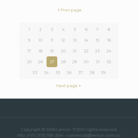
Prev page
1
2
3
4
5
6
7
8
9
10
11
12
13
14
15
16
17
18
19
20
21
22
23
24
25
26
27
28
29
30
31
32
33
34
35
36
37
38
39
Next page
Copyright © 2026 Lemon. TODO rights reserved.
Info: (+57) (313) 769-3541 - comercial@lemon.com.co