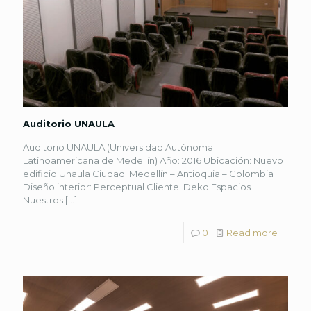
Auditorio UNAULA
Auditorio UNAULA (Universidad Autónoma
Latinoamericana de Medellín) Año: 2016 Ubicación: Nuevo
edificio Unaula Ciudad: Medellín – Antioquia – Colombia
Diseño interior: Perceptual Cliente: Deko Espacios
Nuestros
[…]
0
Read more