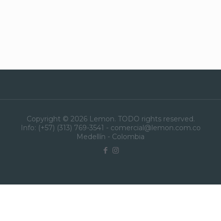
Copyright © 2026 Lemon. TODO rights reserved.
Info: (+57) (313) 769-3541 - comercial@lemon.com.co
Medellín - Colombia