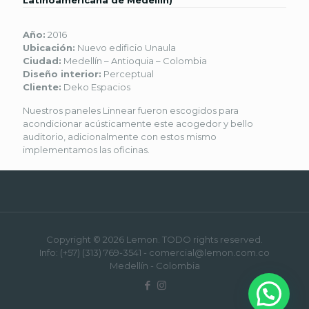
Año:
2016
Ubicación:
Nuevo edificio Unaula
Ciudad:
Medellín – Antioquia – Colombia
Diseño interior:
Perceptual
Cliente:
Deko Espacios
Nuestros paneles Linnear fueron escogidos para
acondicionar acústicamente este acogedor y bello
auditorio, adicionalmente con estos mismo
implementamos las oficinas.
Copyright © 2026 Lemon. TODO rights reserved.
Info: (+57) (313) 769-3541 - comercial@lemon.com.co
Medellín - Colombia