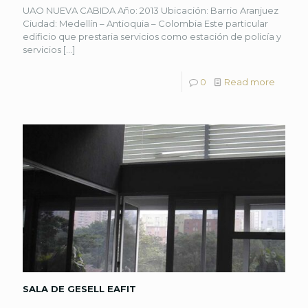
UAO NUEVA CABIDA Año: 2013 Ubicación: Barrio Aranjuez
Ciudad: Medellín – Antioquia – Colombia Este particular
edificio que prestaria servicios como estación de policía y
servicios
[…]
0
Read more
SALA DE GESELL EAFIT