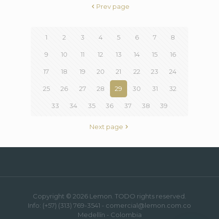
Prev page
1
2
3
4
5
6
7
8
9
10
11
12
13
14
15
16
17
18
19
20
21
22
23
24
25
26
27
28
29
30
31
32
33
34
35
36
37
38
39
Next page
Copyright © 2026 Lemon. TODO rights reserved.
Info: (+57) (313) 769-3541 - comercial@lemon.com.co
Medellín - Colombia