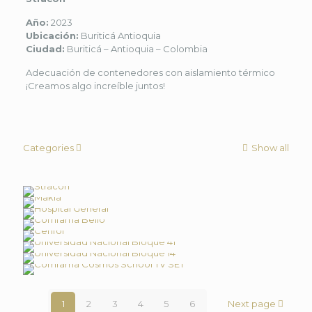
Año:
2023
Ubicación:
Buriticá Antioquia
Ciudad:
Buriticá – Antioquia – Colombia
Adecuación de contenedores con aislamiento térmico
¡Creamos algo increíble juntos!
Categories
Show all
1
2
3
4
5
6
Next page