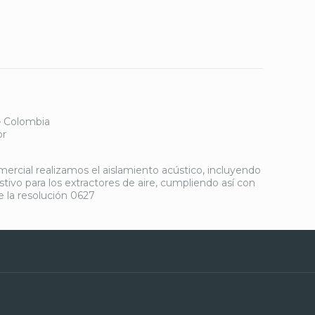
– Colombia
or
ercial realizamos el aislamiento acústico, incluyendo
istivo para los extractores de aire, cumpliendo así con
e la resolución 0627