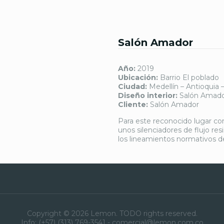
Salón Amador
Año:
2019
Ubicación:
Barrio El poblado
Ciudad:
Medellín – Antioquia 
Diseño interior:
Salón Amad
Cliente:
Salón Amador
Para este reconocido lugar com
unos silenciadores de flujo res
los lineamientos normativos d
Copyright © 2026 Lemon. TODO rights reserved.
Info: (+57) (313) 769-3541 - comercial@lemon.com.co