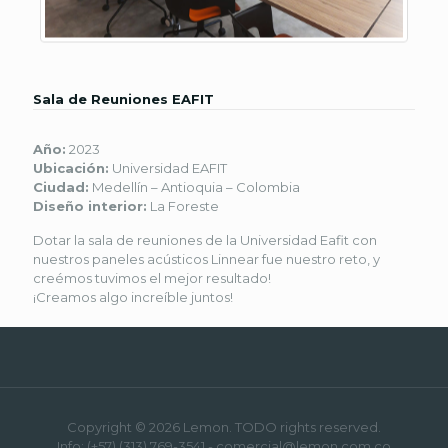
Sala de Reuniones EAFIT
Año:
2023
Ubicación:
Universidad EAFIT
Ciudad:
Medellín – Antioquia – Colombia
Diseño interior:
La Foreste
Dotar la sala de reuniones de la Universidad Eafit con
nuestros paneles acústicos Linnear fue nuestro reto, y
creémos tuvimos el mejor resultado!
¡Creamos algo increíble juntos!
Copyright © 2026 Lemon. TODO rights reserved.
Info: (+57) (313) 769-3541 - comercial@lemon.com.co