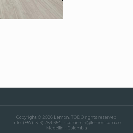
Copyright © 2026 Lemon. TODO rights reserved.
Info: (+57) (313) 769-3541 - comercial@lemon.com.co
Medellín - Colombia