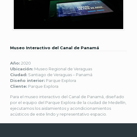
Museo Interactivo del Canal de Panamá
Año:
2020
Ubicación:
Museo Regional de Veraguas
Ciudad:
Santiago de Veraguas – Panamá
Diseño interior:
Parque Explora
Cliente:
Parque Explora
Para el museo interactivo del Canal de Panamá, diseñado
por el equipo del Parque Explora de la ciudad de Medellín,
ejecutamos los aislamientos y acondicionamientos
acústicos de este lindo y representativo espacio.