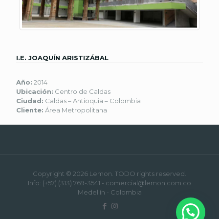
I.E. JOAQUÍN ARISTIZÁBAL
Año:
2014
Ubicación:
Centro de Caldas
Ciudad:
Caldas – Antioquia – Colombia
Cliente:
Área Metropolitana
Copyright © 2026 Lemon. TODO rights reserved.
Info: (+57) (313) 769-3541 - comercial@lemon.com.co
Medellín - Colombia