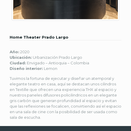
Home Theater Prado Largo
Año:
2020
Ubicación:
Urbanización Prado Largo
Ciudad:
Envigado – Antioquia – Colombia
Diseño interior:
Lemon
Tuvimos la fortuna de ejecutar y diseñar un atemporal y
elegante teatro en casa, aquí se destacan unos cilindros
en Textille que ofrecen una experiencia THX al espacio y
nuestros paneles difusores policilindricos en un elegante
gris carbón que generan profundidad al espacio y evitan
que las reflexiones se focalicen, convirtiendo así el espacio
en una sala de cine con la posibilidad de ser usada como
sala de escucha.